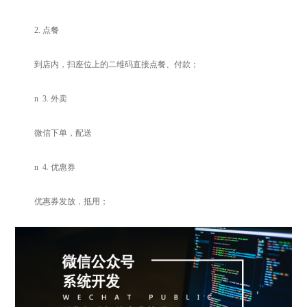
2.
点餐
到店内，扫座位上的二维码直接点餐、付款；
n
3.
外卖
微信下单，配送
n
4.
优惠券
优惠券发放，抵用；