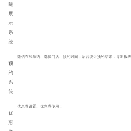
睫
展
示
系
统
微信在线预约、选择门店、预约时间；后台统计预约结果，导出报
预
约
系
统
优惠券设置、优惠券使用；
优
惠