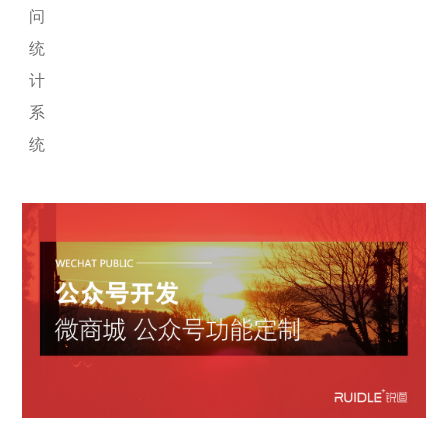
问
统
计
系
统