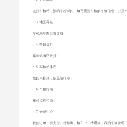
选择车检站，预约车检时间，填写需要车检的车辆信息，以及
n
3.
地图导航
车检站地图位置导航；
n
4.
热线拨打
车检站电话拨打；
n
5.
车检站排序
按距离排序，按星级排序；
n
6.
车检指南
车检流程指南；
n
7.
会员中心
我的订单：待支付、待检测、检车中、待退款，我的车辆管理