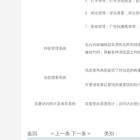
5
、打卡管理：
打卡活动设置；会
6
、评论管理：评论查看，评论管
7
、装饰管理：广告轮播图管理；
后台内容编辑器采用所见即所得
内容管理系统
修改代码；屏蔽各种浏览器之间
信息查询系统提供了对信息的检
信息搜索系统
方便浏览者以更快的速度找到自
流量访问统计及保存系统
页面受欢迎度统计；访问访次统
返回
< 上一条
下一条 >
类别：