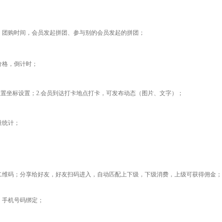
，团购时间，会员发起拼团、参与别的会员发起的拼团；
价格，倒计时；
置坐标设置；2.会员到达打卡地点打卡，可发布动态（图片、文字）；
量统计；
；
二维码；分享给好友，好友扫码进入，自动匹配上下级，下级消费，上级可获得佣金；
，手机号码绑定；