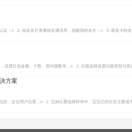
认证；n 2. 校友名片查看校友通讯录，创建我的名片；n 3. 校友卡校
，设置红包金额、个数、答对题数等；n 2. 出题选择设置问题类型与答题；
决方案
信息，定位用户位置；n 2. 宝妈注册选择怀孕中、宝宝已经出生注册成