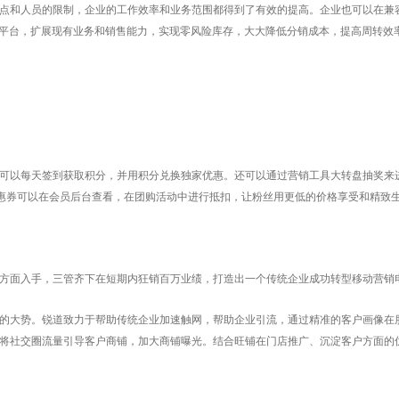
点和人员的限制，企业的工作效率和业务范围都得到了有效的提高。企业也可以在兼
的平台，扩展现有业务和销售能力，实现零风险库存，大大降低分销成本，提高周转效
可以每天签到获取积分，并用积分兑换独家优惠。还可以通过营销工具大转盘抽奖来
惠券可以在会员后台查看，在团购活动中进行抵扣，让粉丝用更低的价格享受和精致
方面入手，三管齐下在短期内狂销百万业绩，打造出一个传统企业成功转型移动营销
的大势。锐道致力于帮助传统企业加速触网，帮助企业引流，通过精准的客户画像在
接将社交圈流量引导客户商铺，加大商铺曝光。结合旺铺在门店推广、沉淀客户方面的