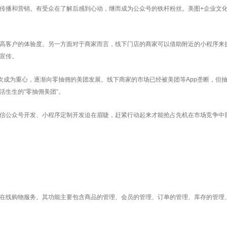
传播和营销。有受众在了解后感到心动，继而成为公众号的铁杆粉丝。美图+企业文
高客户的体验度。另一方面对于商家而言，线下门店的商家可以借助附近的小程序来
宣传。
次成为重心，逐渐向零抽佣的美团发展。线下商家的市场已经被美团等App垄断，但
活生生的“零抽佣美团”。
信公众号开发、小程序定制开发迫在眉睫，赶紧行动起来才能抢占先机在市场竞争中
在线购物服务。其功能主要包含商品的管理、会员的管理、订单的管理、库存的管理