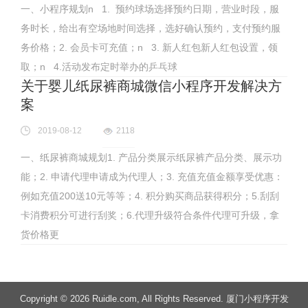
一、小程序规划n 1. 预约球场选择预约日期，营业时段，服
务时长，给出有空场地时间选择，选好确认预约，支付预约服
务价格；2. 会员卡可充值；n 3. 新人红包新人红包设置，领
取；n 4.活动发布定时举办的乒乓球
关于婴儿纸尿裤商城微信小程序开发解决方
案
2019-08-12
2118
一、纸尿裤商城规划1. 产品分类展示纸尿裤产品分类、展示功
能；2. 申请代理申请成为代理人；3. 充值充值金额享受优惠：
例如充值200送10元等等；4. 积分购买商品获得积分；5.刮刮
卡消费积分可进行刮奖；6.代理升级符合条件代理可升级，拿
货价格更
Copyright
© 2026 Ruidle.com
, All Rights Reserved. 厦门小程序开发