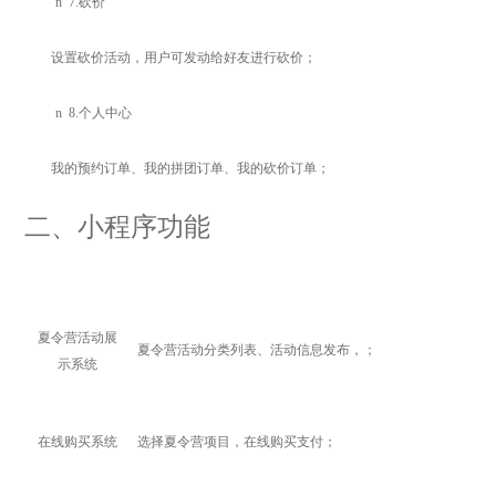
n
7.
砍价
设置砍价活动，用户可发动给好友进行砍价；
n
8.
个人中心
我的预约订单、我的拼团订单、我的砍价订单；
二
、小程序功能
夏令营活动展
夏令营活动分类列表、活动信息发布，
；
示系统
在线购买系统
选择夏令营项目，在线购买支付；