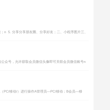
反馈；n 5. 分享分享朋友圈、分享好友；二、小程序图片三、
微信公众号，允许获取会员微信头像即可关联会员微信账号n
（PC/移动/）进行操作A管理员—PC/移动；B会员—移