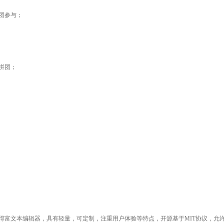
团参与；
拼团；
得富文本编辑器，具有轻量，可定制，注重用户体验等特点，开源基于MIT协议，允