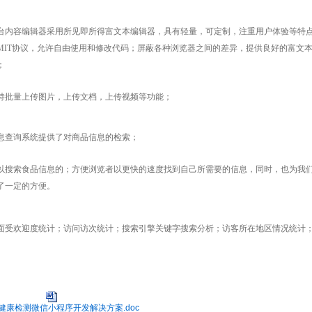
台内容编辑器采用所见即所得富文本编辑器，具有轻量，可定制，注重用户体验等特
MIT协议，允许自由使用和修改代码；屏蔽各种浏览器之间的差异，提供良好的富文
；
持批量上传图片，上传文档，上传视频等功能；
息查询系统提供了对商品信息的检索；
以搜索食品信息的；方便浏览者以更快的速度找到自己所需要的信息，同时，也为我
了一定的方便。
面受欢迎度统计；访问访次统计；搜索引擎关键字搜索分析；访客所在地区情况统计
健康检测微信小程序开发解决方案.doc