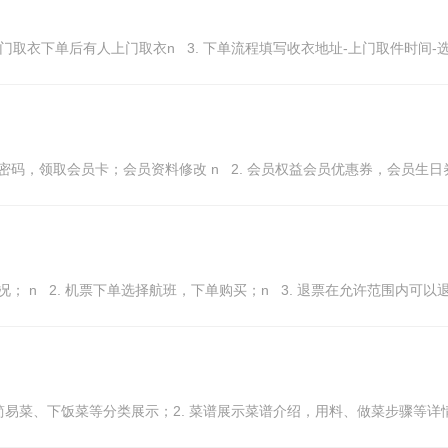
上门取衣下单后有人上门取衣n 3. 下单流程填写收衣地址-上门取件时间-选
密码，领取会员卡；会员资料修改 n 2. 会员权益会员优惠券，会员生日
； n 2. 机票下单选择航班，下单购买；n 3. 退票在允许范围内可以退
易菜、下饭菜等分类展示；2. 菜谱展示菜谱介绍，用料、做菜步骤等详情